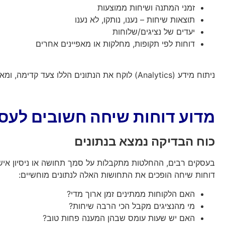
זמני המתנה ושיחות ממוצעות
תוצאות שיחות – נענו, נותקו, לא נענו
יעדים של נציגים/שלוחות
דוחות לפי תקופות, מחלקות או מאפיינים אחרים
ניתוח מידע (Analytics) לוקח את הנתונים הללו צעד קדימה, ומאפשר לזהות מגמות, תבניות, נקודות חוזק וחולשה, הזדמנויות לשיפור, וגם בעיות שלא נראים לעין בשגרה.
מדוע דוחות שיחה חשובים לעס
כוח הבדיקה נמצא בנתונים
בעסקים רבים, ההחלטות מתקבלות על סמך תחושה או ניסיון אישי
דוחות שיחה הופכים את התחושות האלה לנתונים מוחשיים:
האם הלקוחות ממתינים זמן ארוך מדי?
מי מהנציגים מקבל הכי הרבה שיחות?
האם יש שעות עומס שבהן המענה פחות טוב?